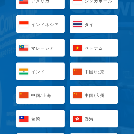
アメリカ
シンガポール
インドネシア
タイ
マレーシア
ベトナム
インド
中国/北京
中国/上海
中国/広州
台湾
香港