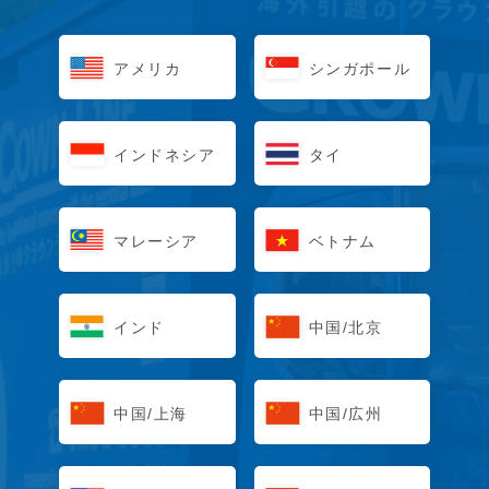
アメリカ
シンガポール
インドネシア
タイ
マレーシア
ベトナム
インド
中国/北京
中国/上海
中国/広州