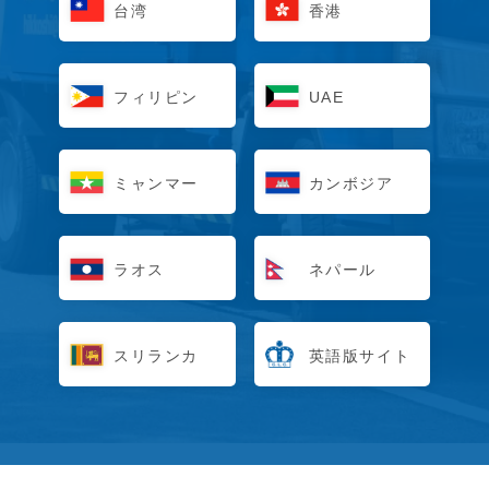
台湾
香港
フィリピン
UAE
ミャンマー
カンボジア
ラオス
ネパール
スリランカ
英語版サイト