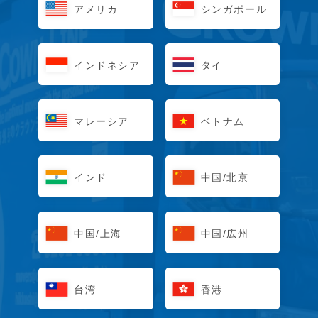
アメリカ
シンガポール
インドネシア
タイ
マレーシア
ベトナム
インド
中国/北京
中国/上海
中国/広州
台湾
香港