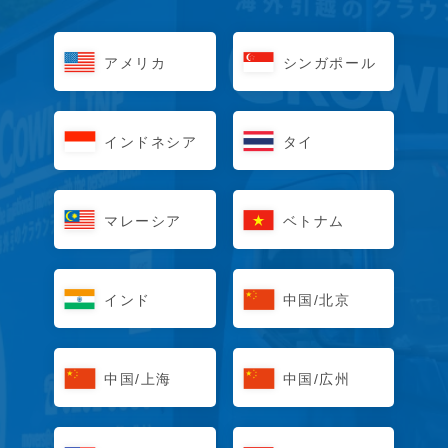
アメリカ
シンガポール
インドネシア
タイ
マレーシア
ベトナム
インド
中国/北京
中国/上海
中国/広州