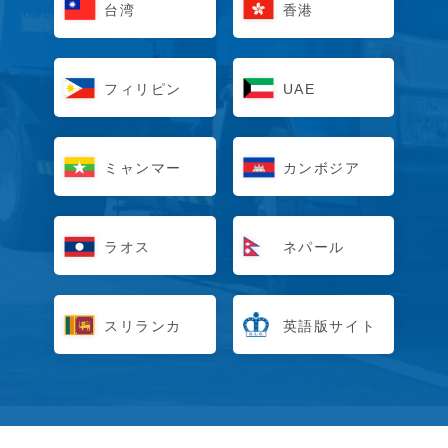
台湾
香港
フィリピン
UAE
ミャンマー
カンボジア
ラオス
ネパール
スリランカ
英語版サイト