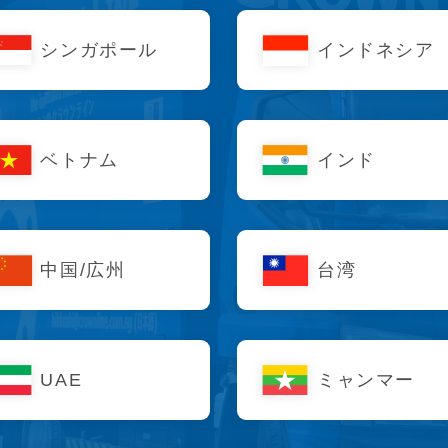
シンガポール
インドネシア
ベトナム
インド
中国/広州
台湾
UAE
ミャンマー