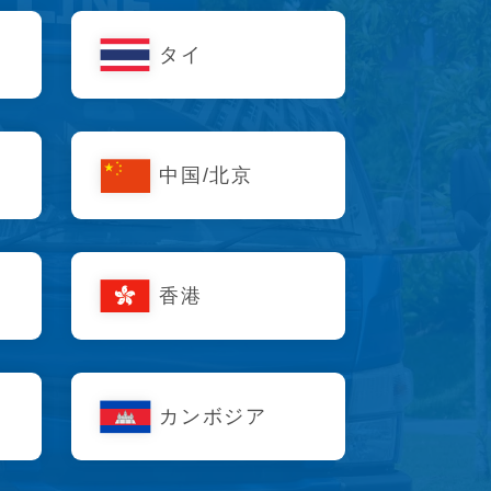
タイ
中国/北京
香港
カンボジア