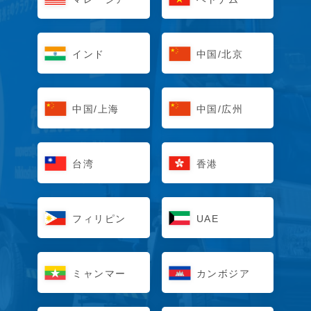
インド
中国/北京
中国/上海
中国/広州
台湾
香港
フィリピン
UAE
ミャンマー
カンボジア