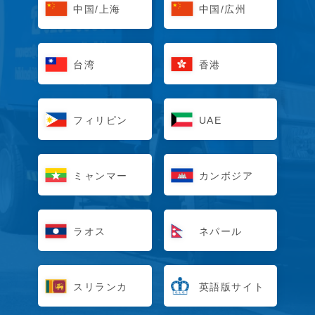
中国/上海
中国/広州
台湾
香港
フィリピン
UAE
ミャンマー
カンボジア
ラオス
ネパール
スリランカ
英語版サイト